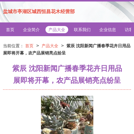
盐城市亭湖区城西恒昌花木经营部
首页
企业简介
产品大全
联系我们
企业信息
访客
>
>
当前位置：
首页
产品大全
紫辰 沈阳新闻广播春季花卉日用品
展即将开幕，农产品展销亮点纷呈
紫辰 沈阳新闻广播春季花卉日用品
展即将开幕，农产品展销亮点纷呈